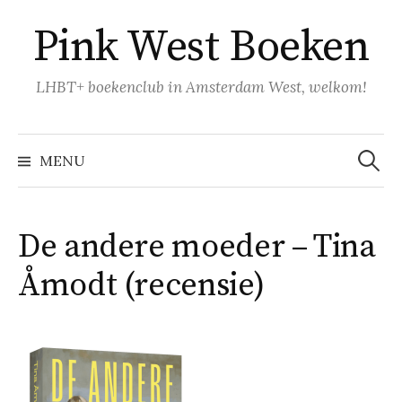
Naar
Pink West Boeken
inhoud
springen
LHBT+ boekenclub in Amsterdam West, welkom!
Zoeke
naar:
MENU
De andere moeder – Tina
Åmodt (recensie)