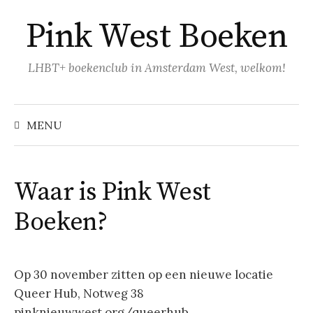
Naar
Pink West Boeken
inhoud
springen
LHBT+ boekenclub in Amsterdam West, welkom!
Zoeke
naar:
MENU
Waar is Pink West
Boeken?
Op 30 november zitten op een nieuwe locatie
Queer Hub, Notweg 38
pinknieuwwest.org/queerhub