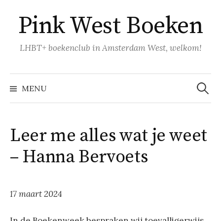
Naar
Pink West Boeken
inhoud
springen
LHBT+ boekenclub in Amsterdam West, welkom!
Zoeke
naar:
MENU
Leer me alles wat je weet
– Hanna Bervoets
17 maart 2024
In de Boekenweek bespraken wij toevalligerwijs