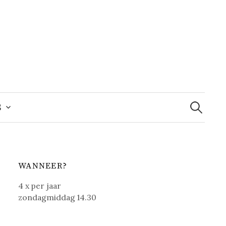
Zoeken
naar:
S
WANNEER?
4 x per jaar
zondagmiddag 14.30