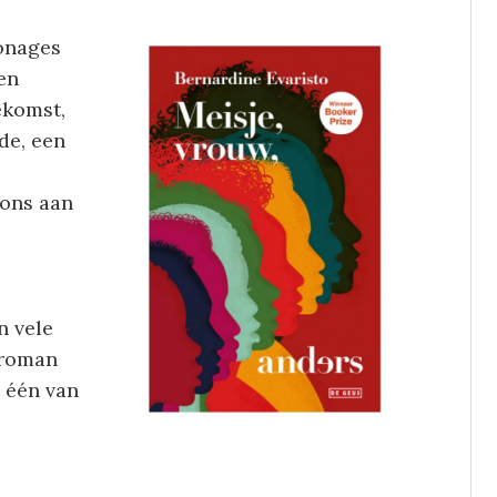
onages
een
ekomst,
de, een
 ons aan
n vele
 roman
 één van