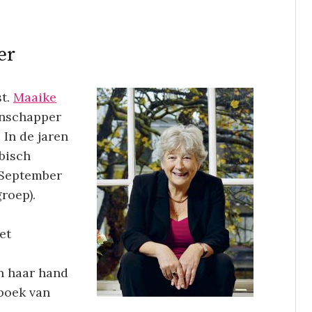
er
st.
Maaike
enschapper
 In de jaren
sbisch
 September
roep).
et
an haar hand
boek van