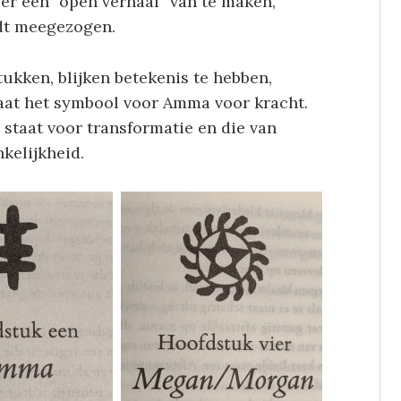
er een “open verhaal” van te maken,
dt meegezogen.
ukken, blijken betekenis te hebben,
aat het symbool voor Amma voor kracht.
taat voor transformatie en die van
kelijkheid.