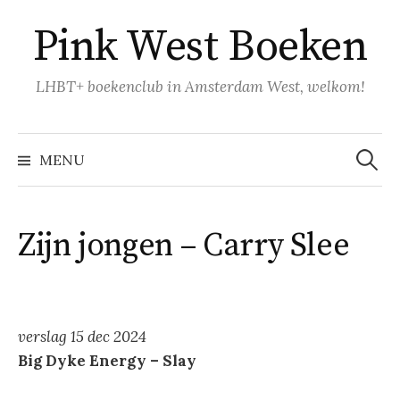
Naar
Pink West Boeken
inhoud
springen
LHBT+ boekenclub in Amsterdam West, welkom!
Zoeke
naar:
MENU
Zijn jongen – Carry Slee
verslag 15 dec 2024
Big Dyke Energy – Slay