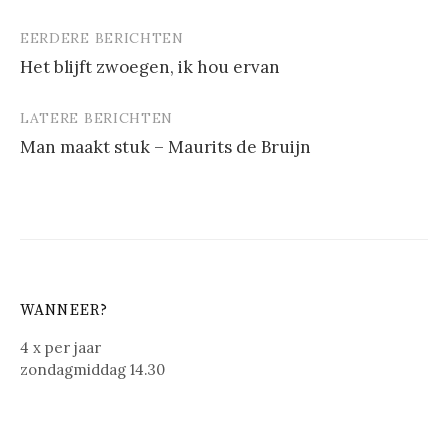
EERDERE BERICHTEN
Berichtnavigatie
Het blijft zwoegen, ik hou ervan
LATERE BERICHTEN
Man maakt stuk – Maurits de Bruijn
WANNEER?
4 x per jaar
zondagmiddag 14.30