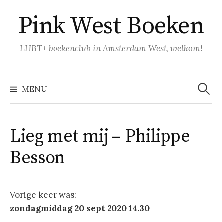
Naar
Pink West Boeken
inhoud
springen
LHBT+ boekenclub in Amsterdam West, welkom!
Zoeke
naar:
MENU
Lieg met mij – Philippe
Besson
Vorige keer was:
zondagmiddag 20 sept
2020 14.30