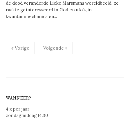
de dood veranderde Lieke Marsmans wereldbeeld: ze
raakte geïnteresseerd in God en ufo’s, in
kwantummechanica en...
Berichten
« Vorige
Volgende »
paginering
WANNEER?
4 x per jaar
zondagmiddag 14.30